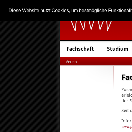
Diese Website nutzt Cookies, um bestmögliche Funktionali
Fachschaft
Studium
Verein
Fa
Zusam
erlei
der F
Seit 
Info
www.fs