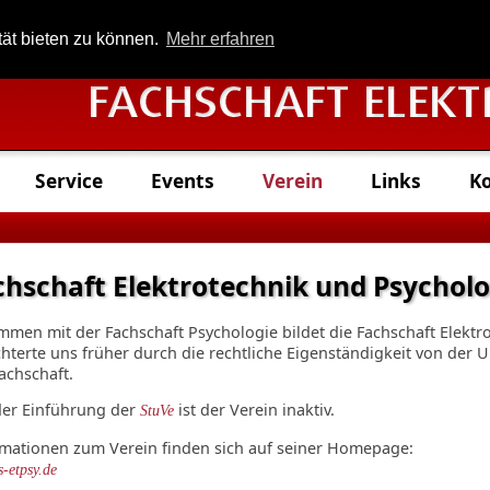
Suchen:
tät bieten zu können.
Mehr erfahren
Service
Events
Verein
Links
K
chschaft Elektrotechnik und Psycholog
men mit der Fachschaft Psychologie bildet die Fachschaft Elektr
chterte uns früher durch die rechtliche Eigenständigkeit von der 
achschaft.
der Einführung der
ist der Verein inaktiv.
StuVe
rmationen zum Verein finden sich auf seiner Homepage:
-etpsy.de