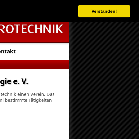
Verstanden!
Anmelden
ontakt
ie e. V.
otechnik einen Verein. Das
Uni bestimmte Tätigkeiten